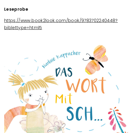
Leseprobe
https://www.book2look.com/book/9783702240448?
biblettype=html5